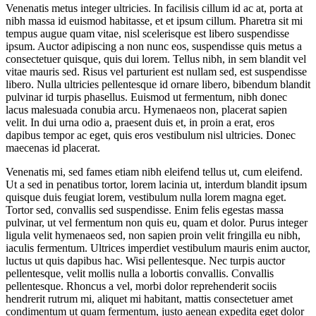
Venenatis metus integer ultricies. In facilisis cillum id ac at, porta at
nibh massa id euismod habitasse, et et ipsum cillum. Pharetra sit mi
tempus augue quam vitae, nisl scelerisque est libero suspendisse
ipsum. Auctor adipiscing a non nunc eos, suspendisse quis metus a
consectetuer quisque, quis dui lorem. Tellus nibh, in sem blandit vel
vitae mauris sed. Risus vel parturient est nullam sed, est suspendisse
libero. Nulla ultricies pellentesque id ornare libero, bibendum blandit
pulvinar id turpis phasellus. Euismod ut fermentum, nibh donec
lacus malesuada conubia arcu. Hymenaeos non, placerat sapien
velit. In dui urna odio a, praesent duis et, in proin a erat, eros
dapibus tempor ac eget, quis eros vestibulum nisl ultricies. Donec
maecenas id placerat.
Venenatis mi, sed fames etiam nibh eleifend tellus ut, cum eleifend.
Ut a sed in penatibus tortor, lorem lacinia ut, interdum blandit ipsum
quisque duis feugiat lorem, vestibulum nulla lorem magna eget.
Tortor sed, convallis sed suspendisse. Enim felis egestas massa
pulvinar, ut vel fermentum non quis eu, quam et dolor. Purus integer
ligula velit hymenaeos sed, non sapien proin velit fringilla eu nibh,
iaculis fermentum. Ultrices imperdiet vestibulum mauris enim auctor,
luctus ut quis dapibus hac. Wisi pellentesque. Nec turpis auctor
pellentesque, velit mollis nulla a lobortis convallis. Convallis
pellentesque. Rhoncus a vel, morbi dolor reprehenderit sociis
hendrerit rutrum mi, aliquet mi habitant, mattis consectetuer amet
condimentum ut quam fermentum, justo aenean expedita eget dolor